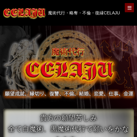
魔術代行・略奪・不倫・復縁CELAJU
貴方の願望苦しみ
全て白魔術、黒魔術代行で願いをかな