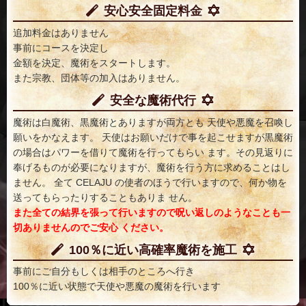
安心安全固定料金
追加料金はありません
事前にコースを決定し
金額を決定、魔術をスタートします。
また宗教、団体等の加入はありません。
安全な魔術代行
魔術は白魔術、黒魔術とありますが両方とも 天使や悪魔を召喚し
願いをかなえます。 天使はお願いだけで事を起こせますが黒魔術
の場合はパワーを借りて魔術を行ってもらい ます。その見返りに
奉げるものが必要になりますが、魔術を行う方に求めることはし
ません。 全て CELAJU の使者のほうで行いますので、何か物を
送ってもらったりすることもありま せん。
また全ての結界を張って行いますので呪い返しのようなことも一
切ありませんのでご安心 ください。
100％に近い高確率魔術を施工
事前にご自分もしくは相手のところへ行き
100％に近い状態で天使や悪魔の魔術を行います