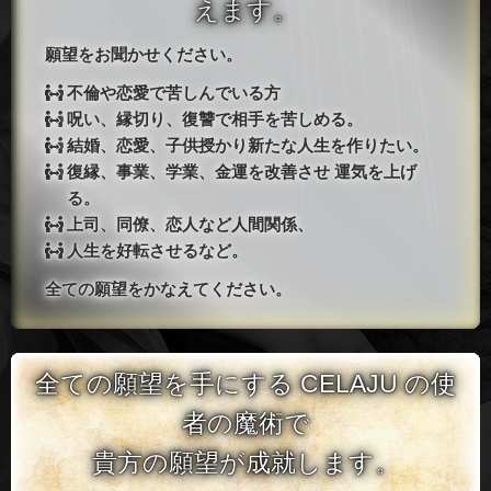
えます。
願望をお聞かせください。
不倫や恋愛で苦しんでいる方
呪い、縁切り、復讐で相手を苦しめる。
結婚、恋愛、子供授かり新たな人生を作りたい。
復縁、事業、学業、金運を改善させ 運気を上げ
る。
上司、同僚、恋人など人間関係、
人生を好転させるなど。
全ての願望をかなえてください。
全ての願望を手にする CELAJU の使
者の魔術で
貴方の願望が成就します。