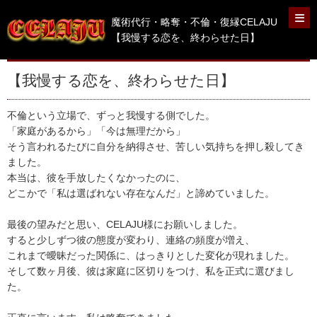
魔術代行・略奪・不倫・復縁CELAJU
【我慢する恋を、終わらせた日】
【我慢する恋を、終わらせた日】
不倫という立場で、ずっと我慢する側でした。
「家庭があるから」「今は無理だから」
そう言われるたびに自分を納得させ、苦しい気持ちを押し殺してき
ました。
本当は、彼を手放したくなかったのに、
どこかで「私は選ばれない存在なんだ」と諦めていました。
最後の望みだと思い、CELAJU様にお願いしました。
すると少しずつ彼の態度が変わり、連絡の頻度が増え、
これまで曖昧だった関係に、はっきりとした変化が現れました。
そして数ヶ月後、彼は家庭に区切りをつけ、私を正式に選びまし
た。