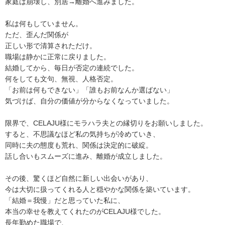
家庭は崩壊し、別居→離婚へ進みました。
私は何もしていません。
ただ、歪んだ関係が
正しい形で清算されただけ。
職場は静かに正常に戻りました。
結婚してから、毎日が否定の連続でした。
何をしても文句、無視、人格否定。
「お前は何もできない」「誰もお前なんか選ばない」
気づけば、自分の価値が分からなくなっていました。
限界で、CELAJU様にモラハラ夫との縁切りをお願いしました。
すると、不思議なほど私の気持ちが冷めていき、
同時に夫の態度も荒れ、関係は決定的に破綻。
話し合いもスムーズに進み、離婚が成立しました。
その後、驚くほど自然に新しい出会いがあり、
今は大切に扱ってくれる人と穏やかな関係を築いています。
「結婚＝我慢」だと思っていた私に、
本当の幸せを教えてくれたのがCELAJU様でした。
長年勤めた職場で、