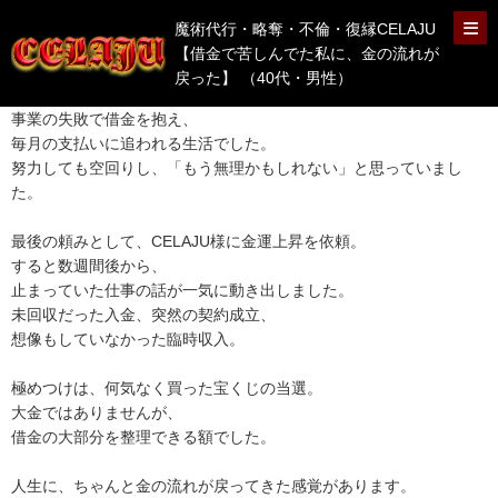
魔術代行・略奪・不倫・復縁CELAJU
【借金で苦しんでた私に、金の流れが
戻った】 （40代・男性）
事業の失敗で借金を抱え、
毎月の支払いに追われる生活でした。
努力しても空回りし、「もう無理かもしれない」と思っていまし
た。
最後の頼みとして、CELAJU様に金運上昇を依頼。
すると数週間後から、
止まっていた仕事の話が一気に動き出しました。
未回収だった入金、突然の契約成立、
想像もしていなかった臨時収入。
極めつけは、何気なく買った宝くじの当選。
大金ではありませんが、
借金の大部分を整理できる額でした。
人生に、ちゃんと金の流れが戻ってきた感覚があります。