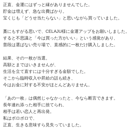
正直、金運にはずっと縁がありませんでした。
貯金は増えず、急な出費ばかり。
宝くじも「どうせ当たらない」と思いながら買っていました。
藁にもすがる思いで、CELAJU様に金運アップをお願いしました。
すると不思議と「今は買った方がいい」という感覚があり、
普段は選ばない売り場で、直感的に一枚だけ購入しました。
結果、その一枚が当選。
高額とまではいきませんが、
生活を立て直すには十分すぎる金額でした。
そこから臨時収入や昇給の話も続き、
今はお金に対する不安がほとんどありません。
「あの一枚」は偶然じゃなかったと、今なら断言できます。
長年連れ添った相手に捨てられ、
相手は若い恋人と再出発。
私はボロボロで、
正直、生きる意味すら見失っていました。