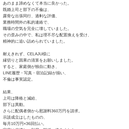
あのまま諦めなくて本当に良かった。
既婚上司と部下の不倫は、
露骨な出張同行、過剰な評価、
業務時間外の私的連絡で、
職場の空気を完全に壊していました。
その歪みの中で、私は理不尽な配置換えを受け、
精神的に追い詰められていました。
耐えきれず、CELAJU様に
縁切りと因果の清算をお願いしました。
すると、家庭側が独自に動き、
LINE履歴・写真・宿泊記録が揃い、
不倫は事実認定。
結果、
上司は降格と減給、
部下は異動。
さらに配偶者側から慰謝料360万円を請求。
示談成立はしたものの、
毎月10万円×36回払い。