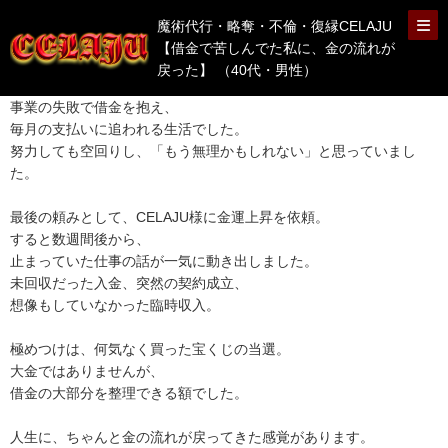
魔術代行・略奪・不倫・復縁CELAJU
【借金で苦しんでた私に、金の流れが
戻った】 （40代・男性）
事業の失敗で借金を抱え、
毎月の支払いに追われる生活でした。
努力しても空回りし、「もう無理かもしれない」と思っていまし
た。
最後の頼みとして、CELAJU様に金運上昇を依頼。
すると数週間後から、
止まっていた仕事の話が一気に動き出しました。
未回収だった入金、突然の契約成立、
想像もしていなかった臨時収入。
極めつけは、何気なく買った宝くじの当選。
大金ではありませんが、
借金の大部分を整理できる額でした。
人生に、ちゃんと金の流れが戻ってきた感覚があります。