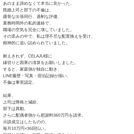
あのまま諦めなくて本当に良かった。
既婚上司と部下の不倫は、
露骨な出張同行、過剰な評価、
業務時間外の私的連絡で、
職場の空気を完全に壊していました。
その歪みの中で、私は理不尽な配置換えを受け、
精神的に追い詰められていました。
耐えきれず、CELAJU様に
縁切りと因果の清算をお願いしました。
すると、家庭側が独自に動き、
LINE履歴・写真・宿泊記録が揃い、
不倫は事実認定。
結果、
上司は降格と減給、
部下は異動。
さらに配偶者側から慰謝料360万円を請求。
示談成立はしたものの、
毎月10万円×36回払い。