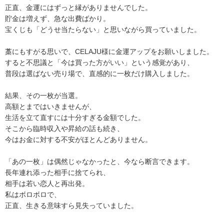
正直、金運にはずっと縁がありませんでした。
貯金は増えず、急な出費ばかり。
宝くじも「どうせ当たらない」と思いながら買っていました。
藁にもすがる思いで、CELAJU様に金運アップをお願いしました。
すると不思議と「今は買った方がいい」という感覚があり、
普段は選ばない売り場で、直感的に一枚だけ購入しました。
結果、その一枚が当選。
高額とまではいきませんが、
生活を立て直すには十分すぎる金額でした。
そこから臨時収入や昇給の話も続き、
今はお金に対する不安がほとんどありません。
「あの一枚」は偶然じゃなかったと、今なら断言できます。
長年連れ添った相手に捨てられ、
相手は若い恋人と再出発。
私はボロボロで、
正直、生きる意味すら見失っていました。