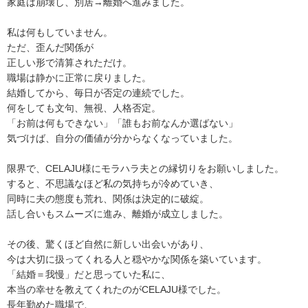
家庭は崩壊し、別居→離婚へ進みました。
私は何もしていません。
ただ、歪んだ関係が
正しい形で清算されただけ。
職場は静かに正常に戻りました。
結婚してから、毎日が否定の連続でした。
何をしても文句、無視、人格否定。
「お前は何もできない」「誰もお前なんか選ばない」
気づけば、自分の価値が分からなくなっていました。
限界で、CELAJU様にモラハラ夫との縁切りをお願いしました。
すると、不思議なほど私の気持ちが冷めていき、
同時に夫の態度も荒れ、関係は決定的に破綻。
話し合いもスムーズに進み、離婚が成立しました。
その後、驚くほど自然に新しい出会いがあり、
今は大切に扱ってくれる人と穏やかな関係を築いています。
「結婚＝我慢」だと思っていた私に、
本当の幸せを教えてくれたのがCELAJU様でした。
長年勤めた職場で、