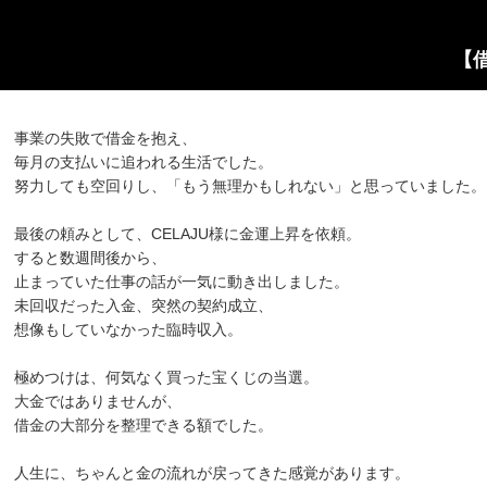
【
事業の失敗で借金を抱え、
毎月の支払いに追われる生活でした。
努力しても空回りし、「もう無理かもしれない」と思っていました。
最後の頼みとして、CELAJU様に金運上昇を依頼。
すると数週間後から、
止まっていた仕事の話が一気に動き出しました。
未回収だった入金、突然の契約成立、
想像もしていなかった臨時収入。
極めつけは、何気なく買った宝くじの当選。
大金ではありませんが、
借金の大部分を整理できる額でした。
人生に、ちゃんと金の流れが戻ってきた感覚があります。