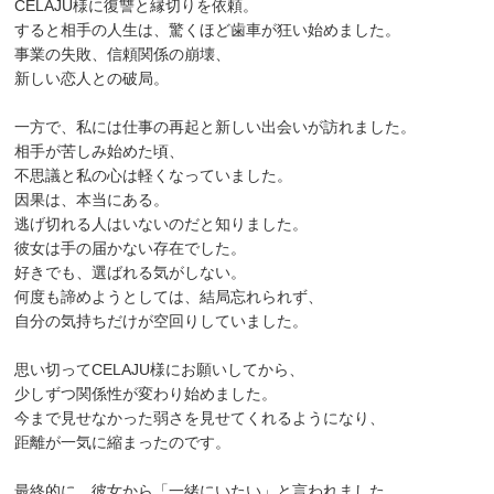
CELAJU様に復讐と縁切りを依頼。
すると相手の人生は、驚くほど歯車が狂い始めました。
事業の失敗、信頼関係の崩壊、
新しい恋人との破局。
一方で、私には仕事の再起と新しい出会いが訪れました。
相手が苦しみ始めた頃、
不思議と私の心は軽くなっていました。
因果は、本当にある。
逃げ切れる人はいないのだと知りました。
彼女は手の届かない存在でした。
好きでも、選ばれる気がしない。
何度も諦めようとしては、結局忘れられず、
自分の気持ちだけが空回りしていました。
思い切ってCELAJU様にお願いしてから、
少しずつ関係性が変わり始めました。
今まで見せなかった弱さを見せてくれるようになり、
距離が一気に縮まったのです。
最終的に、彼女から「一緒にいたい」と言われました。