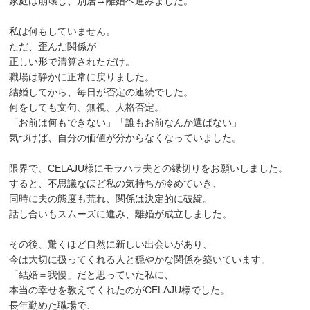
家庭は崩壊し、別居→離婚へ進みました。
私は何もしていません。
ただ、歪んだ関係が
正しい形で清算されただけ。
職場は静かに正常に戻りました。
結婚してから、毎日が否定の連続でした。
何をしても文句、無視、人格否定。
「お前は何もできない」「誰もお前なんか選ばない」
気づけば、自分の価値が分からなくなっていました。
限界で、CELAJU様にモラハラ夫との縁切りをお願いしました。
すると、不思議なほど私の気持ちが冷めていき、
同時に夫の態度も荒れ、関係は決定的に破綻。
話し合いもスムーズに進み、離婚が成立しました。
その後、驚くほど自然に新しい出会いがあり、
今は大切に扱ってくれる人と穏やかな関係を築いています。
「結婚＝我慢」だと思っていた私に、
本当の幸せを教えてくれたのがCELAJU様でした。
長年勤めた職場で、