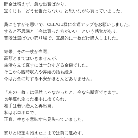
貯金は増えず、急な出費ばかり。
宝くじも「どうせ当たらない」と思いながら買っていました。
藁にもすがる思いで、CELAJU様に金運アップをお願いしました。
すると不思議と「今は買った方がいい」という感覚があり、
普段は選ばない売り場で、直感的に一枚だけ購入しました。
結果、その一枚が当選。
高額とまではいきませんが、
生活を立て直すには十分すぎる金額でした。
そこから臨時収入や昇給の話も続き、
今はお金に対する不安がほとんどありません。
「あの一枚」は偶然じゃなかったと、今なら断言できます。
長年連れ添った相手に捨てられ、
相手は若い恋人と再出発。
私はボロボロで、
正直、生きる意味すら見失っていました。
怒りと絶望を抱えたままでは前に進めず、