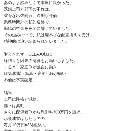
あのまま諦めなくて本当に良かった。
既婚上司と部下の不倫は、
露骨な出張同行、過剰な評価、
業務時間外の私的連絡で、
職場の空気を完全に壊していました。
その歪みの中で、私は理不尽な配置換えを受け、
精神的に追い詰められていました。
耐えきれず、CELAJU様に
縁切りと因果の清算をお願いしました。
すると、家庭側が独自に動き、
LINE履歴・写真・宿泊記録が揃い、
不倫は事実認定。
結果、
上司は降格と減給、
部下は異動。
さらに配偶者側から慰謝料360万円を請求。
示談成立はしたものの、
毎月10万円×36回払い。