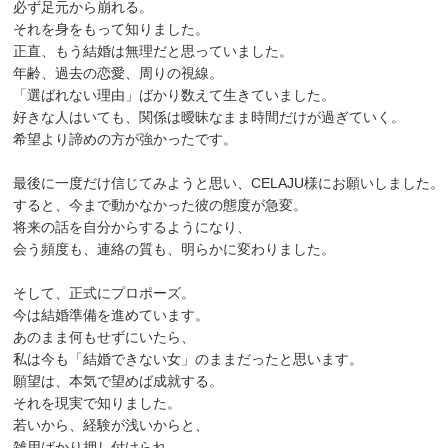
必ず足元から崩れる。
それを身をもって知りました。
正直、もう結婚は無理だと思っていました。
年齢、過去の恋愛、周りの視線。
「選ばれない理由」ばかり数えて生きていました。
好きな人はいても、関係は曖昧なまま時間だけが過ぎていく。
希望より諦めの方が強かったです。
最後に一度だけ信じてみようと思い、CELAJU様にお願いしました。
すると、今まで動かなかった彼の態度が急変。
将来の話を自分からするようになり、
会う頻度も、連絡の質も、明らかに変わりました。
そして、正式にプロポーズ。
今は結婚準備を進めています。
あのまま何もせずにいたら、
私は今も「結婚できない女」のままだったと思います。
願望は、本気で望めば成就する。
それを現実で知りました。
若いから、経験が浅いからと、
雑用ばかり押し付けられ、