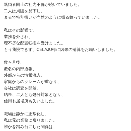
既婚者同士の社内不倫が続いていました。
二人は周囲を見下し、
まるで特別扱いが当然のように振る舞っていました。
私はその影響で、
業務を外され、
理不尽な配置転換を受けました。
もう我慢できず、CELAJU様に因果の清算をお願いしました。
数ヶ月後、
匿名の内部通報、
外部からの情報流入、
家庭からのクレームが重なり、
会社は調査を開始。
結果、二人とも処分対象となり、
信用も居場所も失いました。
職場は静かに正常化し、
私は元の業務に戻りました。
誰かを踏み台にした関係は、