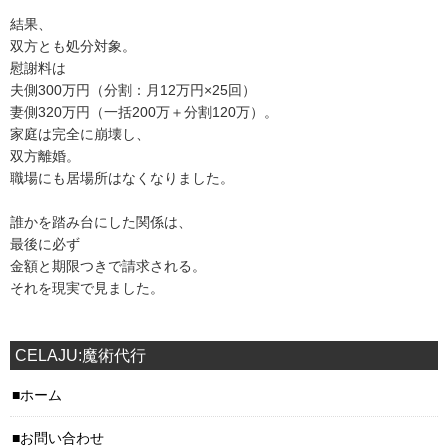
結果、
双方とも処分対象。
慰謝料は
夫側300万円（分割：月12万円×25回）
妻側320万円（一括200万＋分割120万）。
家庭は完全に崩壊し、
双方離婚。
職場にも居場所はなくなりました。
誰かを踏み台にした関係は、
最後に必ず
金額と期限つきで請求される。
それを現実で見ました。
CELAJU:魔術代行
ホーム
お問い合わせ