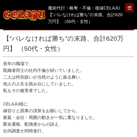
魔術代行・略奪・不倫・復縁CELAJU
【“バレなければ勝ち”の末路、合計620
万円】 （50代・女性）
【“バレなければ勝ち”の末路、合計620万
円】 （50代・女性）
長年の職場で、
既婚者同士の社内不倫が続いていました。
二人は特別扱いが当然のように振る舞い、
他人の人生を踏み台にしていました。
私もその被害者でした。
CELAJU様に
縁切りと因果の清算をお願いしてから、
家庭・会社・周囲の動きが一気に重なりました。
匿名通報、配偶者からの訴え、
社内調査が同時進行。