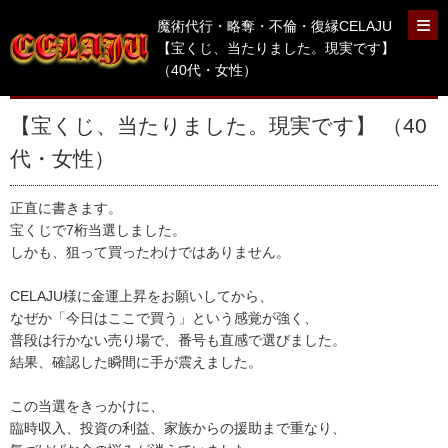
魔術代行・略奪・不倫・復縁CELAJU
【宝くじ、当たりました。現実です】
（40代・女性）
【宝くじ、当たりました。現実です】 （40
代・女性）
正直に書きます。
宝くじで7桁当選しました。
しかも、狙って買ったわけではありません。
CELAJU様に金運上昇をお願いしてから、
なぜか「今日はここで買う」という感覚が強く、
普段は行かない売り場で、番号も直感で選びました。
結果、確認した瞬間に手が震えました。
この当選をきっかけに、
臨時収入、投資の利益、家族からの援助まで重なり、