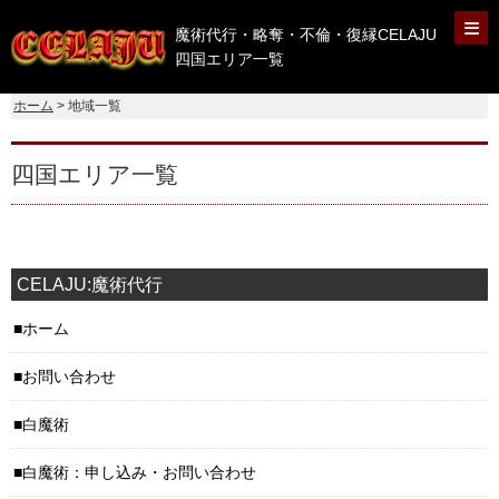
魔術代行・略奪・不倫・復縁CELAJU
四国エリア一覧
ホーム
> 地域一覧
四国エリア一覧
CELAJU:魔術代行
ホーム
お問い合わせ
白魔術
白魔術：申し込み・お問い合わせ