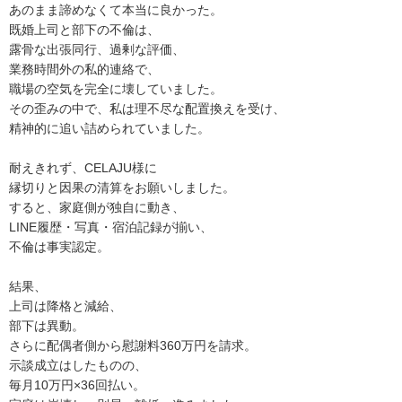
あのまま諦めなくて本当に良かった。
既婚上司と部下の不倫は、
露骨な出張同行、過剰な評価、
業務時間外の私的連絡で、
職場の空気を完全に壊していました。
その歪みの中で、私は理不尽な配置換えを受け、
精神的に追い詰められていました。
耐えきれず、CELAJU様に
縁切りと因果の清算をお願いしました。
すると、家庭側が独自に動き、
LINE履歴・写真・宿泊記録が揃い、
不倫は事実認定。
結果、
上司は降格と減給、
部下は異動。
さらに配偶者側から慰謝料360万円を請求。
示談成立はしたものの、
毎月10万円×36回払い。