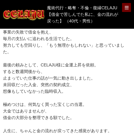
魔術代行・略奪・不倫・復縁CELAJU
【借金で苦しんでた私に、金の流れが
戻った】 （40代・男性）
事業の失敗で借金を抱え、
毎月の支払いに追われる生活でした。
努力しても空回りし、「もう無理かもしれない」と思っていまし
た。
最後の頼みとして、CELAJU様に金運上昇を依頼。
すると数週間後から、
止まっていた仕事の話が一気に動き出しました。
未回収だった入金、突然の契約成立、
想像もしていなかった臨時収入。
極めつけは、何気なく買った宝くじの当選。
大金ではありませんが、
借金の大部分を整理できる額でした。
人生に、ちゃんと金の流れが戻ってきた感覚があります。