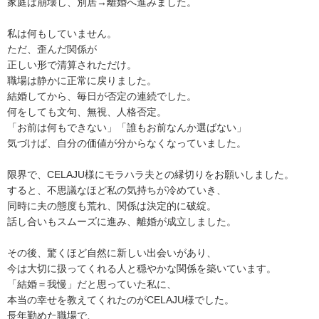
家庭は崩壊し、別居→離婚へ進みました。
私は何もしていません。
ただ、歪んだ関係が
正しい形で清算されただけ。
職場は静かに正常に戻りました。
結婚してから、毎日が否定の連続でした。
何をしても文句、無視、人格否定。
「お前は何もできない」「誰もお前なんか選ばない」
気づけば、自分の価値が分からなくなっていました。
限界で、CELAJU様にモラハラ夫との縁切りをお願いしました。
すると、不思議なほど私の気持ちが冷めていき、
同時に夫の態度も荒れ、関係は決定的に破綻。
話し合いもスムーズに進み、離婚が成立しました。
その後、驚くほど自然に新しい出会いがあり、
今は大切に扱ってくれる人と穏やかな関係を築いています。
「結婚＝我慢」だと思っていた私に、
本当の幸せを教えてくれたのがCELAJU様でした。
長年勤めた職場で、