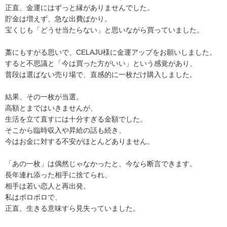
正直、金運にはずっと縁がありませんでした。
貯金は増えず、急な出費ばかり。
宝くじも「どうせ当たらない」と思いながら買っていました。
藁にもすがる思いで、CELAJU様に金運アップをお願いしました。
すると不思議と「今は買った方がいい」という感覚があり、
普段は選ばない売り場で、直感的に一枚だけ購入しました。
結果、その一枚が当選。
高額とまではいきませんが、
生活を立て直すには十分すぎる金額でした。
そこから臨時収入や昇給の話も続き、
今はお金に対する不安がほとんどありません。
「あの一枚」は偶然じゃなかったと、今なら断言できます。
長年連れ添った相手に捨てられ、
相手は若い恋人と再出発。
私はボロボロで、
正直、生きる意味すら見失っていました。