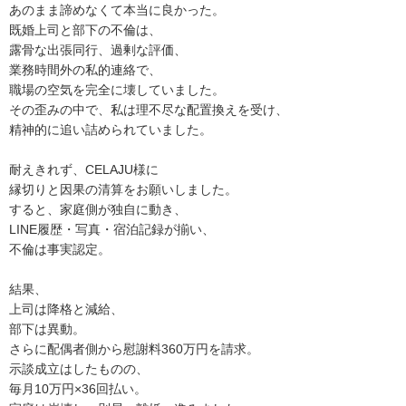
あのまま諦めなくて本当に良かった。
既婚上司と部下の不倫は、
露骨な出張同行、過剰な評価、
業務時間外の私的連絡で、
職場の空気を完全に壊していました。
その歪みの中で、私は理不尽な配置換えを受け、
精神的に追い詰められていました。
耐えきれず、CELAJU様に
縁切りと因果の清算をお願いしました。
すると、家庭側が独自に動き、
LINE履歴・写真・宿泊記録が揃い、
不倫は事実認定。
結果、
上司は降格と減給、
部下は異動。
さらに配偶者側から慰謝料360万円を請求。
示談成立はしたものの、
毎月10万円×36回払い。