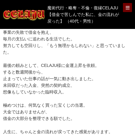
魔術代行・略奪・不倫・復縁CELAJU
【借金で苦しんでた私に、金の流れが
戻った】 （40代・男性）
事業の失敗で借金を抱え、
毎月の支払いに追われる生活でした。
努力しても空回りし、「もう無理かもしれない」と思っていまし
た。
最後の頼みとして、CELAJU様に金運上昇を依頼。
すると数週間後から、
止まっていた仕事の話が一気に動き出しました。
未回収だった入金、突然の契約成立、
想像もしていなかった臨時収入。
極めつけは、何気なく買った宝くじの当選。
大金ではありませんが、
借金の大部分を整理できる額でした。
人生に、ちゃんと金の流れが戻ってきた感覚があります。