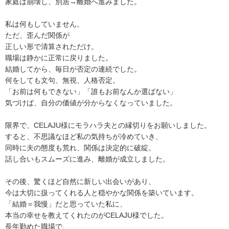
家庭は崩壊し、別居→離婚へ進みました。
私は何もしていません。
ただ、歪んだ関係が
正しい形で清算されただけ。
職場は静かに正常に戻りました。
結婚してから、毎日が否定の連続でした。
何をしても文句、無視、人格否定。
「お前は何もできない」「誰もお前なんか選ばない」
気づけば、自分の価値が分からなくなっていました。
限界で、CELAJU様にモラハラ夫との縁切りをお願いしました。
すると、不思議なほど私の気持ちが冷めていき、
同時に夫の態度も荒れ、関係は決定的に破綻。
話し合いもスムーズに進み、離婚が成立しました。
その後、驚くほど自然に新しい出会いがあり、
今は大切に扱ってくれる人と穏やかな関係を築いています。
「結婚＝我慢」だと思っていた私に、
本当の幸せを教えてくれたのがCELAJU様でした。
長年勤めた職場で、