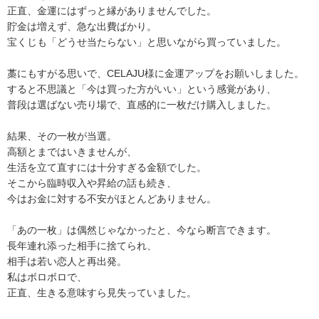
正直、金運にはずっと縁がありませんでした。
貯金は増えず、急な出費ばかり。
宝くじも「どうせ当たらない」と思いながら買っていました。
藁にもすがる思いで、CELAJU様に金運アップをお願いしました。
すると不思議と「今は買った方がいい」という感覚があり、
普段は選ばない売り場で、直感的に一枚だけ購入しました。
結果、その一枚が当選。
高額とまではいきませんが、
生活を立て直すには十分すぎる金額でした。
そこから臨時収入や昇給の話も続き、
今はお金に対する不安がほとんどありません。
「あの一枚」は偶然じゃなかったと、今なら断言できます。
長年連れ添った相手に捨てられ、
相手は若い恋人と再出発。
私はボロボロで、
正直、生きる意味すら見失っていました。