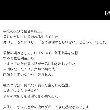
【
事業の失敗で借金を抱え、
毎月の支払いに追われる生活でした。
努力しても空回りし、「もう無理かもしれない」と思っていました。
最後の頼みとして、CELAJU様に金運上昇を依頼。
すると数週間後から、
止まっていた仕事の話が一気に動き出しました。
未回収だった入金、突然の契約成立、
想像もしていなかった臨時収入。
極めつけは、何気なく買った宝くじの当選。
大金ではありませんが、
借金の大部分を整理できる額でした。
人生に、ちゃんと金の流れが戻ってきた感覚があります。