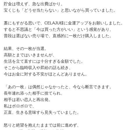
貯金は増えず、急な出費ばかり。
宝くじも「どうせ当たらない」と思いながら買っていました。
藁にもすがる思いで、CELAJU様に金運アップをお願いしました。
すると不思議と「今は買った方がいい」という感覚があり、
普段は選ばない売り場で、直感的に一枚だけ購入しました。
結果、その一枚が当選。
高額とまではいきませんが、
生活を立て直すには十分すぎる金額でした。
そこから臨時収入や昇給の話も続き、
今はお金に対する不安がほとんどありません。
「あの一枚」は偶然じゃなかったと、今なら断言できます。
長年連れ添った相手に捨てられ、
相手は若い恋人と再出発。
私はボロボロで、
正直、生きる意味すら見失っていました。
怒りと絶望を抱えたままでは前に進めず、