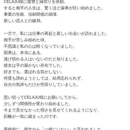
CELAJU様に復讐と縁切りを依頼。
すると相手の人生は、驚くほど歯車が狂い始めました。
事業の失敗、信頼関係の崩壊、
新しい恋人との破局。
一方で、私には仕事の再起と新しい出会いが訪れました。
相手が苦しみ始めた頃、
不思議と私の心は軽くなっていました。
因果は、本当にある。
逃げ切れる人はいないのだと知りました。
彼女は手の届かない存在でした。
好きでも、選ばれる気がしない。
何度も諦めようとしては、結局忘れられず、
自分の気持ちだけが空回りしていました。
思い切ってCELAJU様にお願いしてから、
少しずつ関係性が変わり始めました。
今まで見せなかった弱さを見せてくれるようになり、
距離が一気に縮まったのです。
最終的に、彼女から「一緒にいたい」と言われました。