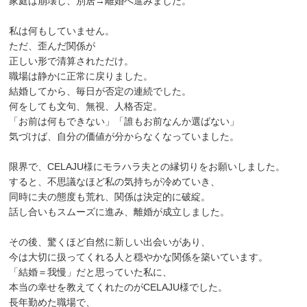
家庭は崩壊し、別居→離婚へ進みました。
私は何もしていません。
ただ、歪んだ関係が
正しい形で清算されただけ。
職場は静かに正常に戻りました。
結婚してから、毎日が否定の連続でした。
何をしても文句、無視、人格否定。
「お前は何もできない」「誰もお前なんか選ばない」
気づけば、自分の価値が分からなくなっていました。
限界で、CELAJU様にモラハラ夫との縁切りをお願いしました。
すると、不思議なほど私の気持ちが冷めていき、
同時に夫の態度も荒れ、関係は決定的に破綻。
話し合いもスムーズに進み、離婚が成立しました。
その後、驚くほど自然に新しい出会いがあり、
今は大切に扱ってくれる人と穏やかな関係を築いています。
「結婚＝我慢」だと思っていた私に、
本当の幸せを教えてくれたのがCELAJU様でした。
長年勤めた職場で、