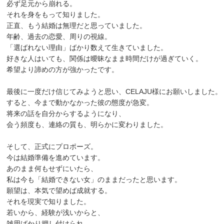
必ず足元から崩れる。
それを身をもって知りました。
正直、もう結婚は無理だと思っていました。
年齢、過去の恋愛、周りの視線。
「選ばれない理由」ばかり数えて生きていました。
好きな人はいても、関係は曖昧なまま時間だけが過ぎていく。
希望より諦めの方が強かったです。
最後に一度だけ信じてみようと思い、CELAJU様にお願いしました。
すると、今まで動かなかった彼の態度が急変。
将来の話を自分からするようになり、
会う頻度も、連絡の質も、明らかに変わりました。
そして、正式にプロポーズ。
今は結婚準備を進めています。
あのまま何もせずにいたら、
私は今も「結婚できない女」のままだったと思います。
願望は、本気で望めば成就する。
それを現実で知りました。
若いから、経験が浅いからと、
雑用ばかり押し付けられ、