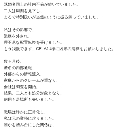
既婚者同士の社内不倫が続いていました。
二人は周囲を見下し、
まるで特別扱いが当然のように振る舞っていました。
私はその影響で、
業務を外され、
理不尽な配置転換を受けました。
もう我慢できず、CELAJU様に因果の清算をお願いしました。
数ヶ月後、
匿名の内部通報、
外部からの情報流入、
家庭からのクレームが重なり、
会社は調査を開始。
結果、二人とも処分対象となり、
信用も居場所も失いました。
職場は静かに正常化し、
私は元の業務に戻りました。
誰かを踏み台にした関係は、