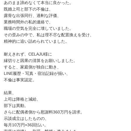
あのまま諦めなくて本当に良かった。
既婚上司と部下の不倫は、
露骨な出張同行、過剰な評価、
業務時間外の私的連絡で、
職場の空気を完全に壊していました。
その歪みの中で、私は理不尽な配置換えを受け、
精神的に追い詰められていました。
耐えきれず、CELAJU様に
縁切りと因果の清算をお願いしました。
すると、家庭側が独自に動き、
LINE履歴・写真・宿泊記録が揃い、
不倫は事実認定。
結果、
上司は降格と減給、
部下は異動。
さらに配偶者側から慰謝料360万円を請求。
示談成立はしたものの、
毎月10万円×36回払い。