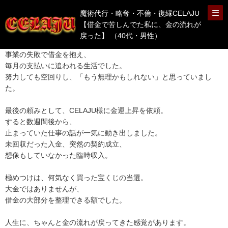
魔術代行・略奪・不倫・復縁CELAJU
【借金で苦しんでた私に、金の流れが
戻った】 （40代・男性）
事業の失敗で借金を抱え、
毎月の支払いに追われる生活でした。
努力しても空回りし、「もう無理かもしれない」と思っていまし
た。
最後の頼みとして、CELAJU様に金運上昇を依頼。
すると数週間後から、
止まっていた仕事の話が一気に動き出しました。
未回収だった入金、突然の契約成立、
想像もしていなかった臨時収入。
極めつけは、何気なく買った宝くじの当選。
大金ではありませんが、
借金の大部分を整理できる額でした。
人生に、ちゃんと金の流れが戻ってきた感覚があります。