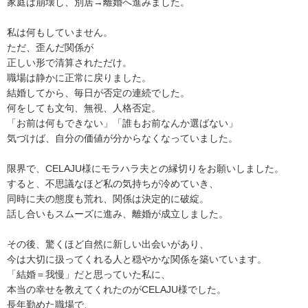
家庭は崩壊し、別居→離婚へ進みました。
私は何もしていません。
ただ、歪んだ関係が
正しい形で清算されただけ。
職場は静かに正常に戻りました。
結婚してから、毎日が否定の連続でした。
何をしても文句、無視、人格否定。
「お前は何もできない」「誰もお前なんか選ばない」
気づけば、自分の価値が分からなくなっていました。
限界で、CELAJU様にモラハラ夫との縁切りをお願いしました。
すると、不思議なほど私の気持ちが冷めていき、
同時に夫の態度も荒れ、関係は決定的に破綻。
話し合いもスムーズに進み、離婚が成立しました。
その後、驚くほど自然に新しい出会いがあり、
今は大切に扱ってくれる人と穏やかな関係を築いています。
「結婚＝我慢」だと思っていた私に、
本当の幸せを教えてくれたのがCELAJU様でした。
長年勤めた職場で、