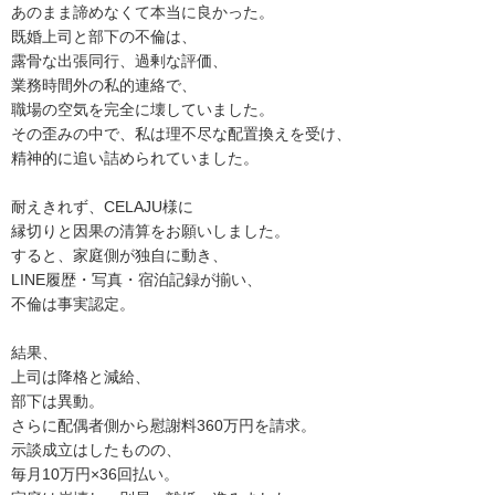
あのまま諦めなくて本当に良かった。
既婚上司と部下の不倫は、
露骨な出張同行、過剰な評価、
業務時間外の私的連絡で、
職場の空気を完全に壊していました。
その歪みの中で、私は理不尽な配置換えを受け、
精神的に追い詰められていました。
耐えきれず、CELAJU様に
縁切りと因果の清算をお願いしました。
すると、家庭側が独自に動き、
LINE履歴・写真・宿泊記録が揃い、
不倫は事実認定。
結果、
上司は降格と減給、
部下は異動。
さらに配偶者側から慰謝料360万円を請求。
示談成立はしたものの、
毎月10万円×36回払い。