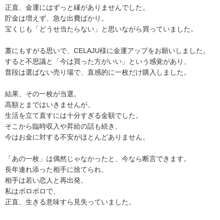
正直、金運にはずっと縁がありませんでした。
貯金は増えず、急な出費ばかり。
宝くじも「どうせ当たらない」と思いながら買っていました。
藁にもすがる思いで、CELAJU様に金運アップをお願いしました。
すると不思議と「今は買った方がいい」という感覚があり、
普段は選ばない売り場で、直感的に一枚だけ購入しました。
結果、その一枚が当選。
高額とまではいきませんが、
生活を立て直すには十分すぎる金額でした。
そこから臨時収入や昇給の話も続き、
今はお金に対する不安がほとんどありません。
「あの一枚」は偶然じゃなかったと、今なら断言できます。
長年連れ添った相手に捨てられ、
相手は若い恋人と再出発。
私はボロボロで、
正直、生きる意味すら見失っていました。