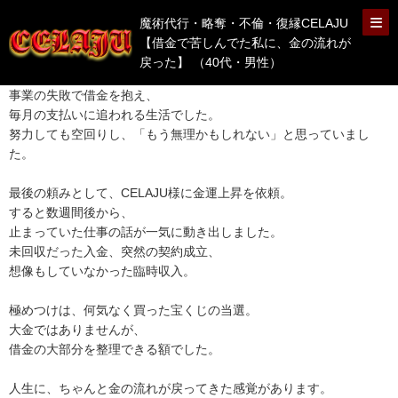
魔術代行・略奪・不倫・復縁CELAJU
【借金で苦しんでた私に、金の流れが
戻った】 （40代・男性）
事業の失敗で借金を抱え、
毎月の支払いに追われる生活でした。
努力しても空回りし、「もう無理かもしれない」と思っていまし
た。
最後の頼みとして、CELAJU様に金運上昇を依頼。
すると数週間後から、
止まっていた仕事の話が一気に動き出しました。
未回収だった入金、突然の契約成立、
想像もしていなかった臨時収入。
極めつけは、何気なく買った宝くじの当選。
大金ではありませんが、
借金の大部分を整理できる額でした。
人生に、ちゃんと金の流れが戻ってきた感覚があります。