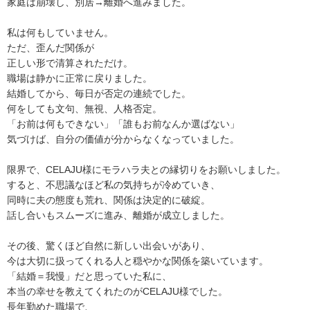
家庭は崩壊し、別居→離婚へ進みました。
私は何もしていません。
ただ、歪んだ関係が
正しい形で清算されただけ。
職場は静かに正常に戻りました。
結婚してから、毎日が否定の連続でした。
何をしても文句、無視、人格否定。
「お前は何もできない」「誰もお前なんか選ばない」
気づけば、自分の価値が分からなくなっていました。
限界で、CELAJU様にモラハラ夫との縁切りをお願いしました。
すると、不思議なほど私の気持ちが冷めていき、
同時に夫の態度も荒れ、関係は決定的に破綻。
話し合いもスムーズに進み、離婚が成立しました。
その後、驚くほど自然に新しい出会いがあり、
今は大切に扱ってくれる人と穏やかな関係を築いています。
「結婚＝我慢」だと思っていた私に、
本当の幸せを教えてくれたのがCELAJU様でした。
長年勤めた職場で、