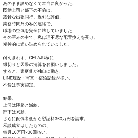
あのまま諦めなくて本当に良かった。
既婚上司と部下の不倫は、
露骨な出張同行、過剰な評価、
業務時間外の私的連絡で、
職場の空気を完全に壊していました。
その歪みの中で、私は理不尽な配置換えを受け、
精神的に追い詰められていました。
耐えきれず、CELAJU様に
縁切りと因果の清算をお願いしました。
すると、家庭側が独自に動き、
LINE履歴・写真・宿泊記録が揃い、
不倫は事実認定。
結果、
上司は降格と減給、
部下は異動。
さらに配偶者側から慰謝料360万円を請求。
示談成立はしたものの、
毎月10万円×36回払い。