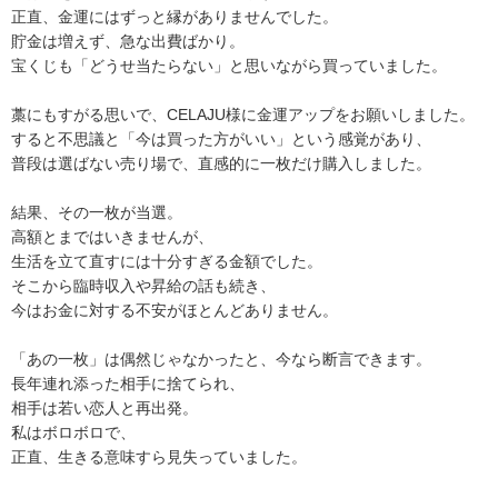
正直、金運にはずっと縁がありませんでした。
貯金は増えず、急な出費ばかり。
宝くじも「どうせ当たらない」と思いながら買っていました。
藁にもすがる思いで、CELAJU様に金運アップをお願いしました。
すると不思議と「今は買った方がいい」という感覚があり、
普段は選ばない売り場で、直感的に一枚だけ購入しました。
結果、その一枚が当選。
高額とまではいきませんが、
生活を立て直すには十分すぎる金額でした。
そこから臨時収入や昇給の話も続き、
今はお金に対する不安がほとんどありません。
「あの一枚」は偶然じゃなかったと、今なら断言できます。
長年連れ添った相手に捨てられ、
相手は若い恋人と再出発。
私はボロボロで、
正直、生きる意味すら見失っていました。