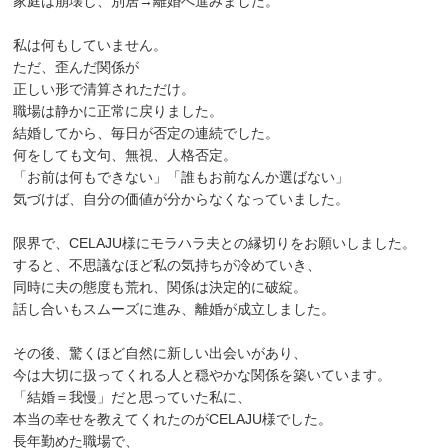
家庭は崩壊し、別居→離婚へ進みました。
私は何もしていません。
ただ、歪んだ関係が
正しい形で清算されただけ。
職場は静かに正常に戻りました。
結婚してから、毎日が否定の連続でした。
何をしても文句、無視、人格否定。
「お前は何もできない」「誰もお前なんか選ばない」
気づけば、自分の価値が分からなくなっていました。
限界で、CELAJU様にモラハラ夫との縁切りをお願いしました。
すると、不思議なほど私の気持ちが冷めていき、
同時に夫の態度も荒れ、関係は決定的に破綻。
話し合いもスムーズに進み、離婚が成立しました。
その後、驚くほど自然に新しい出会いがあり、
今は大切に扱ってくれる人と穏やかな関係を築いています。
「結婚＝我慢」だと思っていた私に、
本当の幸せを教えてくれたのがCELAJU様でした。
長年勤めた職場で、