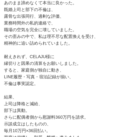
あのまま諦めなくて本当に良かった。
既婚上司と部下の不倫は、
露骨な出張同行、過剰な評価、
業務時間外の私的連絡で、
職場の空気を完全に壊していました。
その歪みの中で、私は理不尽な配置換えを受け、
精神的に追い詰められていました。
耐えきれず、CELAJU様に
縁切りと因果の清算をお願いしました。
すると、家庭側が独自に動き、
LINE履歴・写真・宿泊記録が揃い、
不倫は事実認定。
結果、
上司は降格と減給、
部下は異動。
さらに配偶者側から慰謝料360万円を請求。
示談成立はしたものの、
毎月10万円×36回払い。