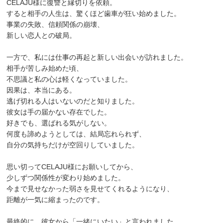
CELAJU様に復讐と縁切りを依頼。
すると相手の人生は、驚くほど歯車が狂い始めました。
事業の失敗、信頼関係の崩壊、
新しい恋人との破局。
一方で、私には仕事の再起と新しい出会いが訪れました。
相手が苦しみ始めた頃、
不思議と私の心は軽くなっていました。
因果は、本当にある。
逃げ切れる人はいないのだと知りました。
彼女は手の届かない存在でした。
好きでも、選ばれる気がしない。
何度も諦めようとしては、結局忘れられず、
自分の気持ちだけが空回りしていました。
思い切ってCELAJU様にお願いしてから、
少しずつ関係性が変わり始めました。
今まで見せなかった弱さを見せてくれるようになり、
距離が一気に縮まったのです。
最終的に、彼女から「一緒にいたい」と言われました。