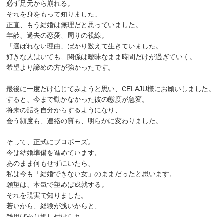
必ず足元から崩れる。
それを身をもって知りました。
正直、もう結婚は無理だと思っていました。
年齢、過去の恋愛、周りの視線。
「選ばれない理由」ばかり数えて生きていました。
好きな人はいても、関係は曖昧なまま時間だけが過ぎていく。
希望より諦めの方が強かったです。
最後に一度だけ信じてみようと思い、CELAJU様にお願いしました。
すると、今まで動かなかった彼の態度が急変。
将来の話を自分からするようになり、
会う頻度も、連絡の質も、明らかに変わりました。
そして、正式にプロポーズ。
今は結婚準備を進めています。
あのまま何もせずにいたら、
私は今も「結婚できない女」のままだったと思います。
願望は、本気で望めば成就する。
それを現実で知りました。
若いから、経験が浅いからと、
雑用ばかり押し付けられ、