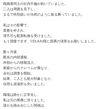
既婚者同士の社内不倫が続いていました。
二人は周囲を見下し、
まるで特別扱いが当然のように振る舞っていました。
私はその影響で、
業務を外され、
理不尽な配置転換を受けました。
もう我慢できず、CELAJU様に因果の清算をお願いしました。
数ヶ月後、
匿名の内部通報、
外部からの情報流入、
家庭からのクレームが重なり、
会社は調査を開始。
結果、二人とも処分対象となり、
信用も居場所も失いました。
職場は静かに正常化し、
私は元の業務に戻りました。
誰かを踏み台にした関係は、