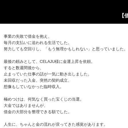
【
事業の失敗で借金を抱え、
毎月の支払いに追われる生活でした。
努力しても空回りし、「もう無理かもしれない」と思っていました。
最後の頼みとして、CELAJU様に金運上昇を依頼。
すると数週間後から、
止まっていた仕事の話が一気に動き出しました。
未回収だった入金、突然の契約成立、
想像もしていなかった臨時収入。
極めつけは、何気なく買った宝くじの当選。
大金ではありませんが、
借金の大部分を整理できる額でした。
人生に、ちゃんと金の流れが戻ってきた感覚があります。