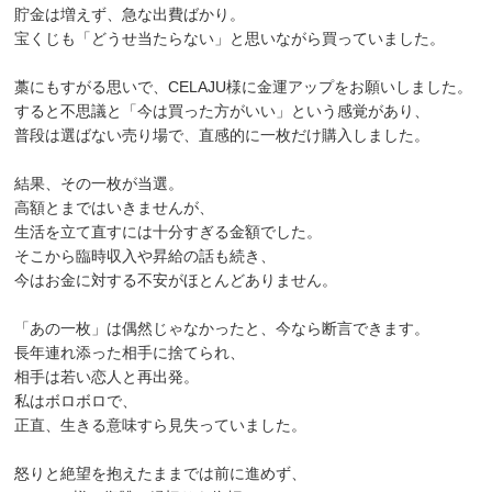
貯金は増えず、急な出費ばかり。
宝くじも「どうせ当たらない」と思いながら買っていました。
藁にもすがる思いで、CELAJU様に金運アップをお願いしました。
すると不思議と「今は買った方がいい」という感覚があり、
普段は選ばない売り場で、直感的に一枚だけ購入しました。
結果、その一枚が当選。
高額とまではいきませんが、
生活を立て直すには十分すぎる金額でした。
そこから臨時収入や昇給の話も続き、
今はお金に対する不安がほとんどありません。
「あの一枚」は偶然じゃなかったと、今なら断言できます。
長年連れ添った相手に捨てられ、
相手は若い恋人と再出発。
私はボロボロで、
正直、生きる意味すら見失っていました。
怒りと絶望を抱えたままでは前に進めず、