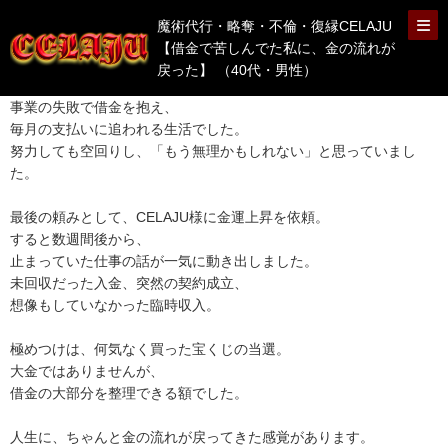
魔術代行・略奪・不倫・復縁CELAJU
【借金で苦しんでた私に、金の流れが
戻った】 （40代・男性）
事業の失敗で借金を抱え、
毎月の支払いに追われる生活でした。
努力しても空回りし、「もう無理かもしれない」と思っていまし
た。
最後の頼みとして、CELAJU様に金運上昇を依頼。
すると数週間後から、
止まっていた仕事の話が一気に動き出しました。
未回収だった入金、突然の契約成立、
想像もしていなかった臨時収入。
極めつけは、何気なく買った宝くじの当選。
大金ではありませんが、
借金の大部分を整理できる額でした。
人生に、ちゃんと金の流れが戻ってきた感覚があります。