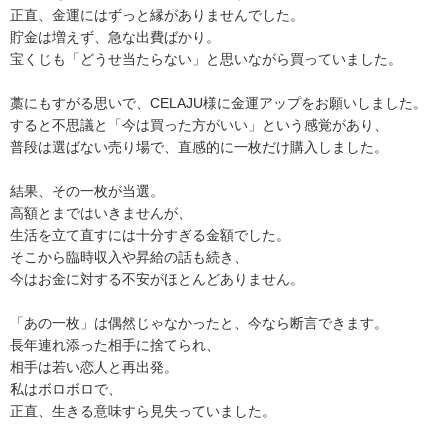
正直、金運にはずっと縁がありませんでした。
貯金は増えず、急な出費ばかり。
宝くじも「どうせ当たらない」と思いながら買っていました。
藁にもすがる思いで、CELAJU様に金運アップをお願いしました。
すると不思議と「今は買った方がいい」という感覚があり、
普段は選ばない売り場で、直感的に一枚だけ購入しました。
結果、その一枚が当選。
高額とまではいきませんが、
生活を立て直すには十分すぎる金額でした。
そこから臨時収入や昇給の話も続き、
今はお金に対する不安がほとんどありません。
「あの一枚」は偶然じゃなかったと、今なら断言できます。
長年連れ添った相手に捨てられ、
相手は若い恋人と再出発。
私はボロボロで、
正直、生きる意味すら見失っていました。