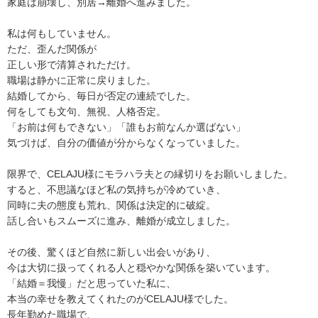
家庭は崩壊し、別居→離婚へ進みました。
私は何もしていません。
ただ、歪んだ関係が
正しい形で清算されただけ。
職場は静かに正常に戻りました。
結婚してから、毎日が否定の連続でした。
何をしても文句、無視、人格否定。
「お前は何もできない」「誰もお前なんか選ばない」
気づけば、自分の価値が分からなくなっていました。
限界で、CELAJU様にモラハラ夫との縁切りをお願いしました。
すると、不思議なほど私の気持ちが冷めていき、
同時に夫の態度も荒れ、関係は決定的に破綻。
話し合いもスムーズに進み、離婚が成立しました。
その後、驚くほど自然に新しい出会いがあり、
今は大切に扱ってくれる人と穏やかな関係を築いています。
「結婚＝我慢」だと思っていた私に、
本当の幸せを教えてくれたのがCELAJU様でした。
長年勤めた職場で、