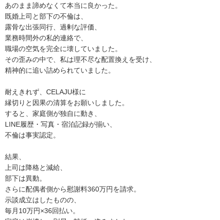
あのまま諦めなくて本当に良かった。
既婚上司と部下の不倫は、
露骨な出張同行、過剰な評価、
業務時間外の私的連絡で、
職場の空気を完全に壊していました。
その歪みの中で、私は理不尽な配置換えを受け、
精神的に追い詰められていました。
耐えきれず、CELAJU様に
縁切りと因果の清算をお願いしました。
すると、家庭側が独自に動き、
LINE履歴・写真・宿泊記録が揃い、
不倫は事実認定。
結果、
上司は降格と減給、
部下は異動。
さらに配偶者側から慰謝料360万円を請求。
示談成立はしたものの、
毎月10万円×36回払い。