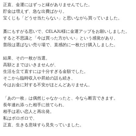
正直、金運にはずっと縁がありませんでした。
貯金は増えず、急な出費ばかり。
宝くじも「どうせ当たらない」と思いながら買っていました。
藁にもすがる思いで、CELAJU様に金運アップをお願いしました。
すると不思議と「今は買った方がいい」という感覚があり、
普段は選ばない売り場で、直感的に一枚だけ購入しました。
結果、その一枚が当選。
高額とまではいきませんが、
生活を立て直すには十分すぎる金額でした。
そこから臨時収入や昇給の話も続き、
今はお金に対する不安がほとんどありません。
「あの一枚」は偶然じゃなかったと、今なら断言できます。
長年連れ添った相手に捨てられ、
相手は若い恋人と再出発。
私はボロボロで、
正直、生きる意味すら見失っていました。