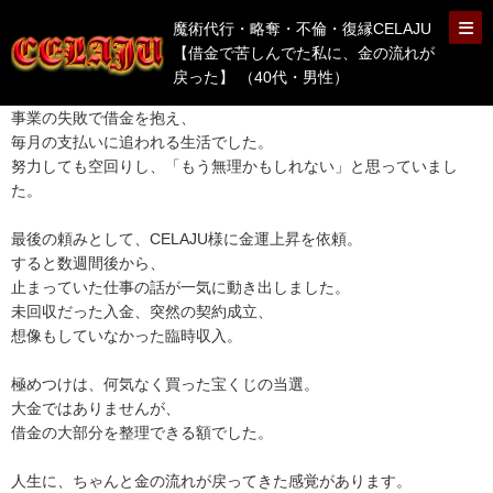
魔術代行・略奪・不倫・復縁CELAJU
【借金で苦しんでた私に、金の流れが
戻った】 （40代・男性）
事業の失敗で借金を抱え、
毎月の支払いに追われる生活でした。
努力しても空回りし、「もう無理かもしれない」と思っていまし
た。
最後の頼みとして、CELAJU様に金運上昇を依頼。
すると数週間後から、
止まっていた仕事の話が一気に動き出しました。
未回収だった入金、突然の契約成立、
想像もしていなかった臨時収入。
極めつけは、何気なく買った宝くじの当選。
大金ではありませんが、
借金の大部分を整理できる額でした。
人生に、ちゃんと金の流れが戻ってきた感覚があります。