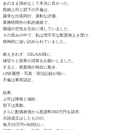
あのまま諦めなくて本当に良かった。
既婚上司と部下の不倫は、
露骨な出張同行、過剰な評価、
業務時間外の私的連絡で、
職場の空気を完全に壊していました。
その歪みの中で、私は理不尽な配置換えを受け、
精神的に追い詰められていました。
耐えきれず、CELAJU様に
縁切りと因果の清算をお願いしました。
すると、家庭側が独自に動き、
LINE履歴・写真・宿泊記録が揃い、
不倫は事実認定。
結果、
上司は降格と減給、
部下は異動。
さらに配偶者側から慰謝料360万円を請求。
示談成立はしたものの、
毎月10万円×36回払い。