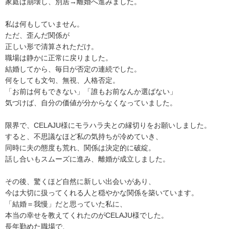
家庭は崩壊し、別居→離婚へ進みました。
私は何もしていません。
ただ、歪んだ関係が
正しい形で清算されただけ。
職場は静かに正常に戻りました。
結婚してから、毎日が否定の連続でした。
何をしても文句、無視、人格否定。
「お前は何もできない」「誰もお前なんか選ばない」
気づけば、自分の価値が分からなくなっていました。
限界で、CELAJU様にモラハラ夫との縁切りをお願いしました。
すると、不思議なほど私の気持ちが冷めていき、
同時に夫の態度も荒れ、関係は決定的に破綻。
話し合いもスムーズに進み、離婚が成立しました。
その後、驚くほど自然に新しい出会いがあり、
今は大切に扱ってくれる人と穏やかな関係を築いています。
「結婚＝我慢」だと思っていた私に、
本当の幸せを教えてくれたのがCELAJU様でした。
長年勤めた職場で、