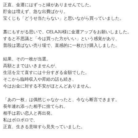
正直、金運にはずっと縁がありませんでした。
貯金は増えず、急な出費ばかり。
宝くじも「どうせ当たらない」と思いながら買っていました。
藁にもすがる思いで、CELAJU様に金運アップをお願いしました。
すると不思議と「今は買った方がいい」という感覚があり、
普段は選ばない売り場で、直感的に一枚だけ購入しました。
結果、その一枚が当選。
高額とまではいきませんが、
生活を立て直すには十分すぎる金額でした。
そこから臨時収入や昇給の話も続き、
今はお金に対する不安がほとんどありません。
「あの一枚」は偶然じゃなかったと、今なら断言できます。
長年連れ添った相手に捨てられ、
相手は若い恋人と再出発。
私はボロボロで、
正直、生きる意味すら見失っていました。