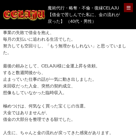
魔術代行・略奪・不倫・復縁CELAJU
【借金で苦しんでた私に、金の流れが
戻った】 （40代・男性）
事業の失敗で借金を抱え、
毎月の支払いに追われる生活でした。
努力しても空回りし、「もう無理かもしれない」と思っていまし
た。
最後の頼みとして、CELAJU様に金運上昇を依頼。
すると数週間後から、
止まっていた仕事の話が一気に動き出しました。
未回収だった入金、突然の契約成立、
想像もしていなかった臨時収入。
極めつけは、何気なく買った宝くじの当選。
大金ではありませんが、
借金の大部分を整理できる額でした。
人生に、ちゃんと金の流れが戻ってきた感覚があります。