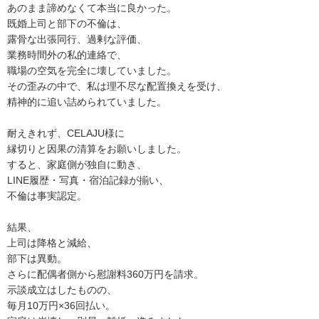
あのまま諦めなくて本当に良かった。
既婚上司と部下の不倫は、
露骨な出張同行、過剰な評価、
業務時間外の私的連絡で、
職場の空気を完全に壊していました。
その歪みの中で、私は理不尽な配置換えを受け、
精神的に追い詰められていました。
耐えきれず、CELAJU様に
縁切りと因果の清算をお願いしました。
すると、家庭側が独自に動き、
LINE履歴・写真・宿泊記録が揃い、
不倫は事実認定。
結果、
上司は降格と減給、
部下は異動。
さらに配偶者側から慰謝料360万円を請求。
示談成立はしたものの、
毎月10万円×36回払い。