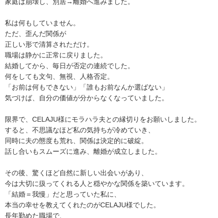
家庭は崩壊し、別居→離婚へ進みました。
私は何もしていません。
ただ、歪んだ関係が
正しい形で清算されただけ。
職場は静かに正常に戻りました。
結婚してから、毎日が否定の連続でした。
何をしても文句、無視、人格否定。
「お前は何もできない」「誰もお前なんか選ばない」
気づけば、自分の価値が分からなくなっていました。
限界で、CELAJU様にモラハラ夫との縁切りをお願いしました。
すると、不思議なほど私の気持ちが冷めていき、
同時に夫の態度も荒れ、関係は決定的に破綻。
話し合いもスムーズに進み、離婚が成立しました。
その後、驚くほど自然に新しい出会いがあり、
今は大切に扱ってくれる人と穏やかな関係を築いています。
「結婚＝我慢」だと思っていた私に、
本当の幸せを教えてくれたのがCELAJU様でした。
長年勤めた職場で、