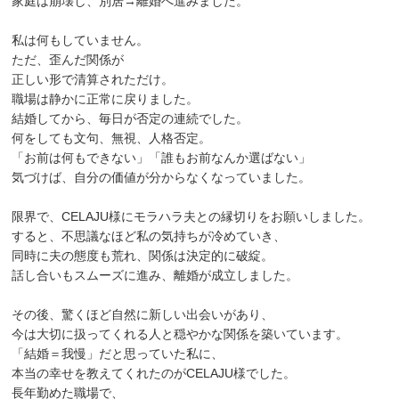
家庭は崩壊し、別居→離婚へ進みました。
私は何もしていません。
ただ、歪んだ関係が
正しい形で清算されただけ。
職場は静かに正常に戻りました。
結婚してから、毎日が否定の連続でした。
何をしても文句、無視、人格否定。
「お前は何もできない」「誰もお前なんか選ばない」
気づけば、自分の価値が分からなくなっていました。
限界で、CELAJU様にモラハラ夫との縁切りをお願いしました。
すると、不思議なほど私の気持ちが冷めていき、
同時に夫の態度も荒れ、関係は決定的に破綻。
話し合いもスムーズに進み、離婚が成立しました。
その後、驚くほど自然に新しい出会いがあり、
今は大切に扱ってくれる人と穏やかな関係を築いています。
「結婚＝我慢」だと思っていた私に、
本当の幸せを教えてくれたのがCELAJU様でした。
長年勤めた職場で、