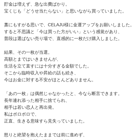
貯金は増えず、急な出費ばかり。
宝くじも「どうせ当たらない」と思いながら買っていました。
藁にもすがる思いで、CELAJU様に金運アップをお願いしました。
すると不思議と「今は買った方がいい」という感覚があり、
普段は選ばない売り場で、直感的に一枚だけ購入しました。
結果、その一枚が当選。
高額とまではいきませんが、
生活を立て直すには十分すぎる金額でした。
そこから臨時収入や昇給の話も続き、
今はお金に対する不安がほとんどありません。
「あの一枚」は偶然じゃなかったと、今なら断言できます。
長年連れ添った相手に捨てられ、
相手は若い恋人と再出発。
私はボロボロで、
正直、生きる意味すら見失っていました。
怒りと絶望を抱えたままでは前に進めず、