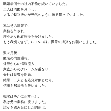
既婚者同士の社内不倫が続いていました。
二人は周囲を見下し、
まるで特別扱いが当然のように振る舞っていました。
私はその影響で、
業務を外され、
理不尽な配置転換を受けました。
もう我慢できず、CELAJU様に因果の清算をお願いしました。
数ヶ月後、
匿名の内部通報、
外部からの情報流入、
家庭からのクレームが重なり、
会社は調査を開始。
結果、二人とも処分対象となり、
信用も居場所も失いました。
職場は静かに正常化し、
私は元の業務に戻りました。
誰かを踏み台にした関係は、