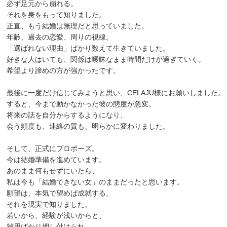
必ず足元から崩れる。
それを身をもって知りました。
正直、もう結婚は無理だと思っていました。
年齢、過去の恋愛、周りの視線。
「選ばれない理由」ばかり数えて生きていました。
好きな人はいても、関係は曖昧なまま時間だけが過ぎていく。
希望より諦めの方が強かったです。
最後に一度だけ信じてみようと思い、CELAJU様にお願いしました。
すると、今まで動かなかった彼の態度が急変。
将来の話を自分からするようになり、
会う頻度も、連絡の質も、明らかに変わりました。
そして、正式にプロポーズ。
今は結婚準備を進めています。
あのまま何もせずにいたら、
私は今も「結婚できない女」のままだったと思います。
願望は、本気で望めば成就する。
それを現実で知りました。
若いから、経験が浅いからと、
雑用ばかり押し付けられ、