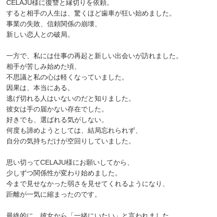
CELAJU様に復讐と縁切りを依頼。
すると相手の人生は、驚くほど歯車が狂い始めました。
事業の失敗、信頼関係の崩壊、
新しい恋人との破局。
一方で、私には仕事の再起と新しい出会いが訪れました。
相手が苦しみ始めた頃、
不思議と私の心は軽くなっていました。
因果は、本当にある。
逃げ切れる人はいないのだと知りました。
彼女は手の届かない存在でした。
好きでも、選ばれる気がしない。
何度も諦めようとしては、結局忘れられず、
自分の気持ちだけが空回りしていました。
思い切ってCELAJU様にお願いしてから、
少しずつ関係性が変わり始めました。
今まで見せなかった弱さを見せてくれるようになり、
距離が一気に縮まったのです。
最終的に、彼女から「一緒にいたい」と言われました。