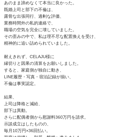
あのまま諦めなくて本当に良かった。
既婚上司と部下の不倫は、
露骨な出張同行、過剰な評価、
業務時間外の私的連絡で、
職場の空気を完全に壊していました。
その歪みの中で、私は理不尽な配置換えを受け、
精神的に追い詰められていました。
耐えきれず、CELAJU様に
縁切りと因果の清算をお願いしました。
すると、家庭側が独自に動き、
LINE履歴・写真・宿泊記録が揃い、
不倫は事実認定。
結果、
上司は降格と減給、
部下は異動。
さらに配偶者側から慰謝料360万円を請求。
示談成立はしたものの、
毎月10万円×36回払い。