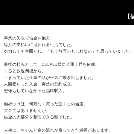
【
事業の失敗で借金を抱え、
毎月の支払いに追われる生活でした。
努力しても空回りし、「もう無理かもしれない」と思っていました。
最後の頼みとして、CELAJU様に金運上昇を依頼。
すると数週間後から、
止まっていた仕事の話が一気に動き出しました。
未回収だった入金、突然の契約成立、
想像もしていなかった臨時収入。
極めつけは、何気なく買った宝くじの当選。
大金ではありませんが、
借金の大部分を整理できる額でした。
人生に、ちゃんと金の流れが戻ってきた感覚があります。