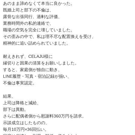
あのまま諦めなくて本当に良かった。
既婚上司と部下の不倫は、
露骨な出張同行、過剰な評価、
業務時間外の私的連絡で、
職場の空気を完全に壊していました。
その歪みの中で、私は理不尽な配置換えを受け、
精神的に追い詰められていました。
耐えきれず、CELAJU様に
縁切りと因果の清算をお願いしました。
すると、家庭側が独自に動き、
LINE履歴・写真・宿泊記録が揃い、
不倫は事実認定。
結果、
上司は降格と減給、
部下は異動。
さらに配偶者側から慰謝料360万円を請求。
示談成立はしたものの、
毎月10万円×36回払い。