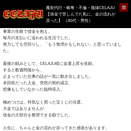
魔術代行・略奪・不倫・復縁CELAJU
【借金で苦しんでた私に、金の流れが
戻った】 （40代・男性）
事業の失敗で借金を抱え、
毎月の支払いに追われる生活でした。
努力しても空回りし、「もう無理かもしれない」と思っていまし
た。
最後の頼みとして、CELAJU様に金運上昇を依頼。
すると数週間後から、
止まっていた仕事の話が一気に動き出しました。
未回収だった入金、突然の契約成立、
想像もしていなかった臨時収入。
極めつけは、何気なく買った宝くじの当選。
大金ではありませんが、
借金の大部分を整理できる額でした。
人生に、ちゃんと金の流れが戻ってきた感覚があります。