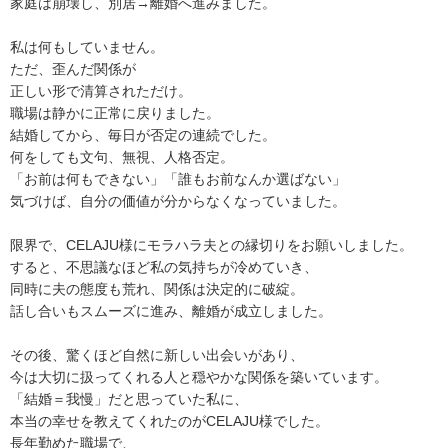
家庭は崩壊し、別居→離婚へ進みました。
私は何もしていません。
ただ、歪んだ関係が
正しい形で清算されただけ。
職場は静かに正常に戻りました。
結婚してから、毎日が否定の連続でした。
何をしても文句、無視、人格否定。
「お前は何もできない」「誰もお前なんか選ばない」
気づけば、自分の価値が分からなくなっていました。
限界で、CELAJU様にモラハラ夫との縁切りをお願いしました。
すると、不思議なほど私の気持ちが冷めていき、
同時に夫の態度も荒れ、関係は決定的に破綻。
話し合いもスムーズに進み、離婚が成立しました。
その後、驚くほど自然に新しい出会いがあり、
今は大切に扱ってくれる人と穏やかな関係を築いています。
「結婚＝我慢」だと思っていた私に、
本当の幸せを教えてくれたのがCELAJU様でした。
長年勤めた職場で、