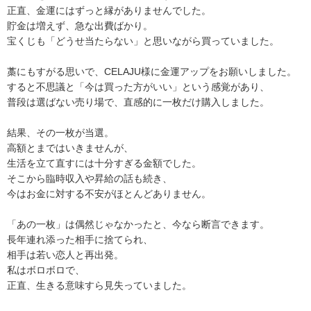
正直、金運にはずっと縁がありませんでした。
貯金は増えず、急な出費ばかり。
宝くじも「どうせ当たらない」と思いながら買っていました。
藁にもすがる思いで、CELAJU様に金運アップをお願いしました。
すると不思議と「今は買った方がいい」という感覚があり、
普段は選ばない売り場で、直感的に一枚だけ購入しました。
結果、その一枚が当選。
高額とまではいきませんが、
生活を立て直すには十分すぎる金額でした。
そこから臨時収入や昇給の話も続き、
今はお金に対する不安がほとんどありません。
「あの一枚」は偶然じゃなかったと、今なら断言できます。
長年連れ添った相手に捨てられ、
相手は若い恋人と再出発。
私はボロボロで、
正直、生きる意味すら見失っていました。